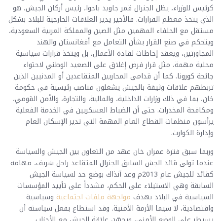
كرئيس للوزراء، يظل الجنرال قمر جاويد باجوا، رئيس أركان الجيش، هو
الذي يتخذ معظم القرارات. فالأخير يدير العلاقات الخارجية للبلاد بشكل
مستقل مع الحلفاء المهمين مثل الصين والمملكة العربية السعودية،
ويتحكم في صنع القرار بشأن التعامل مع أفغانستان والهند
المجاورتين، ويعقد إحاطات لقادة الأعمال، بل ويتخذ قرارات سياسية
محلية مهمة، مثل قرار فرض إغلاق على الصعيد الوطني لاحتواء
جائحة كورونا. كما أن قدامى المحاربين المتقاعدين أو المدنيين الذين
تربطهم علاقات وثيقة بالجيش يشغلون مناصب رئيسية في حكومة
خان، بما في ذلك وزارات الداخلية، والمالية، والتجارة، والأمن القومي،
ومكافحة المخدرات. حتى أن الضباط العسكريين في الخدمة الفعلية
يرأسون منظمات القطاع العام المهمة التي تدير الإسكان العام
وإدارة الكوارث.
وربما سبق فترة عمران خان عهد من التعاون بين الجيش والسياسة
عندما تولى قائد الجش السابق الجنرال المتقاعد راحل شريف، مهامه
كقائد للجيش عام 2013م وعد آنذاك بوضع حد لسياسة الجيش
السابقة وهي الاستيلاء على الحكم، مشدداً على تأييد المؤسسات
السياسية في البلاد بهدف
مواجهة ملفات اجتماعية
وسياسية
واقتصادية، لا سيما الأزمة الأمنية. وقد استطاع بفعل سياسته أن
يسيطر على الوضع الأمني، ويحسّن علاقة الجيش مع الأحزاب