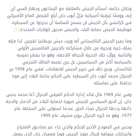
وخلال حكمه، استأثر الجيش بالعلاقة مع البنتاغون وجهاز السي آي
إيه، ووفقًا لبرقية أميركية فإنّ أيوب خان أبلغ القنصل العام الأميركي
في كراتشي بأن الجيش لن يسمح للساسة أن يخرجوا عن السيطرة،
فوظيفة الجيش حماية البلد، والجيش صديق للولايات المتحدة.
[1]
وما يميز الجيش الباكستاني أنه وريث جيش بريطانيا لقرنين، لذا فإنه
يملك خبرة وتجربة من خلال مشاركته بالحربين العالميتين الأولى
والثانية، وورَّث تلك التجربة لأجياله اللاحقة، وهو ما يفسّر تمرسه
بالسياسة أكثر من السياسيين، بل يرى نفسه المالك الشرعي
لباكستان، ويبرز ذلك في تبرير الجيش للانقلابات، ففي عام 1958 برر
الجنرال محمد أيوب خان السيطرة على الحكم بحاجة البلاد إلى قوة
تحافظ على تماسكه.
وفي عام 1969 قال قائد إدارة الحكم العرفي الجنرال آغا محمد يحيى
خان، إن الدور السياسي للجيش ضرورة لحماية البلاد من الدمار، والحجة
ذاتها رددها الجنرال ضياء الحق عندما استولى على السلطة عام
1977، وهو ما كرره الجنرال برويز مشرف عام 1999.
وحتى في النموذج الأخير للحكم والذي جاء عبر صناديق الاقتراع
وانتخابات شفافة لايزال نفوذ الجيش قويا فعمران خان الذي يعمل