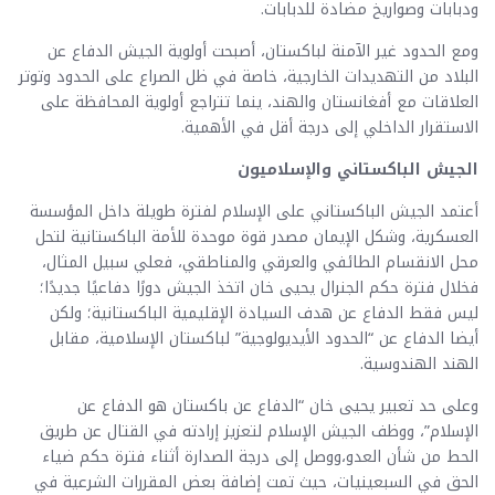
ودبابات وصواريخ مضادة للدبابات.
ومع الحدود غير الآمنة لباكستان، أصبحت أولوية الجيش الدفاع عن
البلاد من التهديدات الخارجية، خاصة في ظل الصراع على الحدود وتوتر
العلاقات مع أفغانستان والهند، ينما تتراجع أولوية المحافظة على
الاستقرار الداخلي إلى درجة أقل في الأهمية.
الجيش الباكستاني والإسلاميون
أعتمد الجيش الباكستاني على الإسلام لفترة طويلة داخل المؤسسة
العسكرية، وشكل الإيمان مصدر قوة موحدة للأمة الباكستانية لتحل
محل الانقسام الطائفي والعرقي والمناطقي، فعلي سبيل المثال،
فخلال فترة حكم الجنرال يحيى خان اتخذ الجيش دورًا دفاعيًا جديدًا؛
ليس فقط الدفاع عن هدف السيادة الإقليمية الباكستانية؛ ولكن
أيضا الدفاع عن “الحدود الأيديولوجية” لباكستان الإسلامية، مقابل
الهند الهندوسية.
وعلى حد تعبير يحيى خان “الدفاع عن باكستان هو الدفاع عن
الإسلام”، ووظف الجيش الإسلام لتعزيز إرادته في القتال عن طريق
الحط من شأن العدو،ووصل إلى درجة الصدارة أثناء فترة حكم ضياء
الحق في السبعينيات، حيث تمت إضافة بعض المقررات الشرعية في