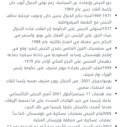
دور الجيش وإبعاده عن السياسة، رغم تولي الجنرال أيوب خان
رئاسة البلاد حتى عام 1969.
1969-1971فترة حكم الجنرال يحيى خان، وعرفت مرحلته تحالف
الجيش مع الطبقة البيرقرواطية.
1977استولى الجيش على الحكومة إثر انقلاب قاده الجنرال
ضياء الحق على الرئيس ذي الفقار علي بوتو، واستمر في
الحكم حتى مقتله في انفجار طائرته عام 1988.
في سبعينيات القرن الماضي تصدى الجيش لتمرد وقع في
إقليم بلوشستان، وساعد السعودية في حادثة سيطرة جماعة
جهيمان العتيبي على الحرم المكي أواخر عام 1979.
1999انقلب الجيش بقيادة برويز مشرف على حكومة رئيس
الوزراء نواز شريف.
يونيو/حزيران 2001: عين الجنرال برويز مشرف نفسه رئيسا للبلاد
بعد استفتاء شعبي.
بعد هجمات 11 سبتمبر/أيلول 2001 أصبح الجيش الباكستاني
عاملا رئيسيا في حرب الولايات المتحدة على ما تسميه الإرهاب
بعدما أصبحت باكستان حليفا رئيسيا في تلك الحرب.
2006قام الجيش بعمليات عسكرية في بلوشستان، كما بدأ
عمليات عسكرية في منطقة وزيرستان القبلية.
2007حاصر الجيش المسجد الأحمر عدة أيام ثم اقتحمه يوم 12