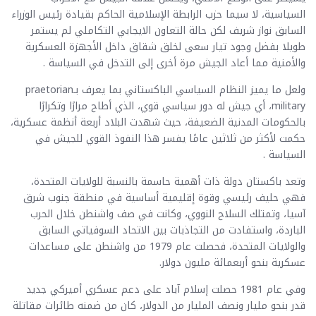
السياسية، لا سيما حزب الرابطة الإسلامية الحاكم بقيادة رئيس الوزراء
السابق نواز شريف لكن حالة التعاون الايجابي التكاملي لم يستمر
طويلا بفضل وجود تيار سعى لخلق شقاق داخل الأجهزة العسكرية
والأمنية مما أعاد الجيش مرة أخرى إلى التدخل في السياسة .
ولعل ما يميز النظام السياسي الباكستاني بما يعرف بـpraetorian
military، أي جيش له دور سياسي قوي، الذي أطاح مرارًا وتكرارًا
بالحكومات المدنية الضعيفة، حيث شهدت البلاد أربعة أنظمة عسكرية،
حكمت لأكثر من ثلاثين عامًا يفسر هذا النفوذ القوي للجيش في
السياسة .
وتعد باكستان دولة ذات أهمية حاسمة بالنسبة للولايات المتحدة،
فهي حليف رئيسي وقوة إقليمية أساسية في منطقة جنوب شرق
آسيا، وتمتلك السلاح النووي، وكانت في صف واشنطن خلال الحرب
الباردة، واستفادت من التجاذبات بين الاتحاد السوفياتي السابق
والولايات المتحدة، فحصلت عام 1979 من واشنطن على مساعدات
عسكرية بنحو أربعمائة مليون دولار.
وفي عام 1981 حصلت إسلام آباد على دعم عسكري أميركي جديد
قدر بنحو مليار ونصف المليار من الدولار، كان من ضمنه طائرات مقاتلة