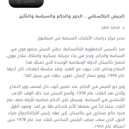
تحميل
الجيش الباكستاني .. الدور والحكم والسياسة والتأثير
د. محمد صفر
مدير مركز دراسات الأقليات المسلمة في اسطنبول
منذ تأسيس الجمهورية الباكستانية، حظي الجيش بحضور قوي في
السياسة والحكم، ونجح في بناء ترسانة عسكرية وامتلاك سلاح نووي،
لتصبح باكستان الدولة الإسلامية الوحيدة التي تمتلك هذا
السلاح،وخاض ثلاث حروب مع الهند، ونفذ سلسلة انقلابات كان آخرها
عام 1999، ورفع شعار “إيمان، تقوى، جهاد في سبيل الله”.
وبرز دور الجيش في الحكم، منذ تعيين أيوب خان لمنصب وزير الدفاع،
والذي نفذ انقلاب عام 1958، وأصبح الجيش منذ ذلك الوقت اللاعب
الأساسي في السياسة، وسيطر على الحكم مباشرة لقُرابة نصف عمر
البلاد، بينما لجأ في نصفها الآخر للتحكم بها عن بُعد، وتعود أطول
فترة حكم عسكري في باكستان، إلى عهد رئيس الأركانالجنرال ضياء
الحق، الذي شغب منصب الرئيس السادس للبلاد منذ عام 1978 حتى
اغتياله عام ١٩٨٨.