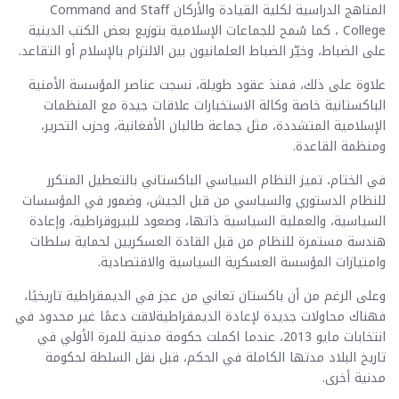
المناهج الدراسية لكلية القيادة والأركان Command and Staff
College ، كما سُمح للجماعات الإسلامية بتوزيع بعض الكتب الدينية
على الضباط، وخيّر الضباط العلمانيون بين الالتزام بالإسلام أو التقاعد.
علاوة على ذلك، فمنذ عقود طويلة، نسجت عناصر المؤسسة الأمنية
الباكستانية خاصة وكالة الاستخبارات علاقات جيدة مع المنظمات
الإسلامية المتشددة، مثل جماعة طالبان الأفغانية، وحزب التحرير،
ومنظمة القاعدة.
في الختام، تميز النظام السياسي الباكستاني بالتعطيل المتكرر
للنظام الدستوري والسياسي من قبل الجيش، وضمور في المؤسسات
السياسية، والعملية السياسية ذاتها، وصعود للبيروقراطية، وإعادة
هندسة مستمرة للنظام من قبل القادة العسكريين لحماية سلطات
وامتيازات المؤسسة العسكرية السياسية والاقتصادية.
وعلى الرغم من أن باكستان تعاني من عجز في الديمقراطية تاريخيًا،
فهناك محاولات جديدة لإعادة الديمقراطيةلاقت دعمًا غير محدود في
انتخابات مايو 2013، عندما اكملت حكومة مدنية للمرة الأولي في
تاريخ البلاد مدتها الكاملة في الحكم، قبل نقل السلطة لحكومة
مدنية أخرى.